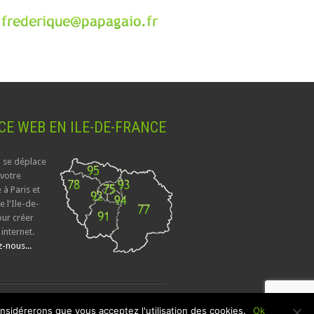
E WEB EN ILE-DE-FRANCE
 se déplace
 votre
 à Paris et
e l'Ile-de-
ur créer
 internet.
-nous...
onsidérerons que vous acceptez l'utilisation des cookies.
Ok