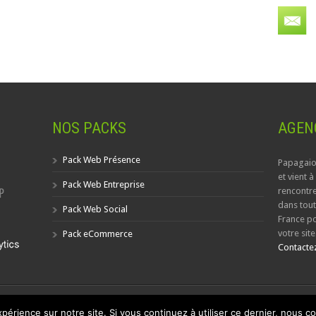
NOS PACKS
AGENC
Pack Web Présence
Papagaio
et vient à
Pack Web Entreprise
rencontre
dans tout
Pack Web Social
France po
votre site
Pack eCommerce
Contactez
Tous droits réservés -
Papagaio
© 2015 -
Mentions légales
-
Contact
périence sur notre site. Si vous continuez à utiliser ce dernier, nous c