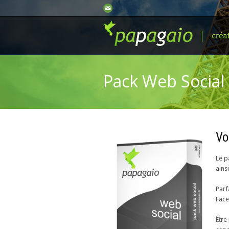
Pack Web Social
Vo
Le p
ains
Parf
Face
Être