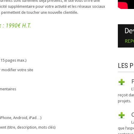
urrents sont surement déjà présents, le site vous offre une
icité supplémentaire pour votre activité et les réseaux sociaux
 permettent de toucher une nouvelle clientèle.
x : 1990€ H.T.
 15 pages max.)
LES P
 modifier votre site
L
mmentaires
reçoit da
projets.
(iPhone, Android, iPad…)
L
nt (titre, description, mots clés)
que l’asp