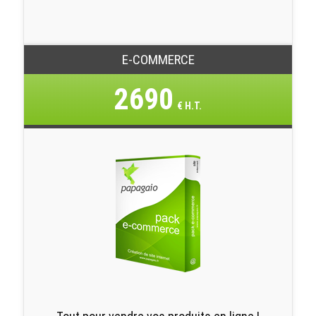
E-COMMERCE
2690
€ H.T.