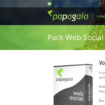
Pack Web Social
Vo
Le p
qu’u
Parfa
Face
Être