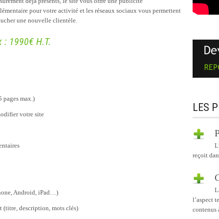
 surement déjà présents, le site vous offre une publicité
lémentaire pour votre activité et les réseaux sociaux vous permettent
oucher une nouvelle clientèle.
x : 1990€ H.T.
5 pages max.)
LES P
difier votre site
P
L
entaires
reçoit dan
C
L
Phone, Android, iPad…)
l’aspect t
(titre, description, mots clés)
contenus 