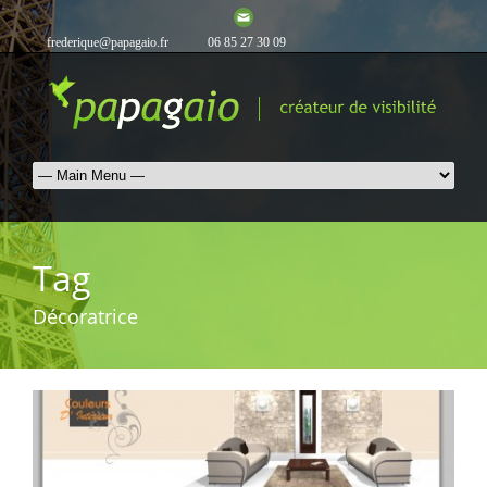
frederique@papagaio.fr
06 85 27 30 09
Tag
Décoratrice