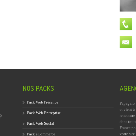
NOS PACKS
AGENC
Pack Web Présence
Papagaio 
et vient à
Pack Web Entreprise
rencontre 
dans toute
Pack Web Social
France po
votre site 
Pack eCommerce