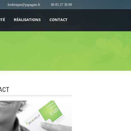
frederique@papagaio.fr
06 85 27 30 09
ITÉ
RÉALISATIONS
CONTACT
ACT