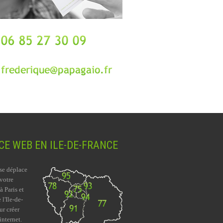
E WEB EN ILE-DE-FRANCE
se déplace
 votre
à Paris et
 l'Ile-de-
ur créer
internet.