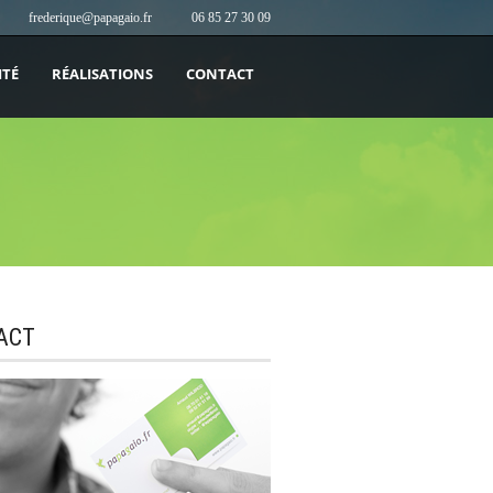
frederique@papagaio.fr
06 85 27 30 09
ITÉ
RÉALISATIONS
CONTACT
ACT