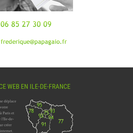
E WEB EN ILE-DE-FRANCE
se déplace
 votre
à Paris et
 l'Ile-de-
ur créer
internet.