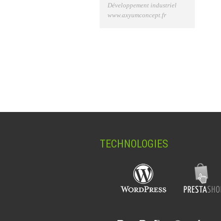
Développement industriel
www.axyumconcept.fr
TECHNOLOGIES