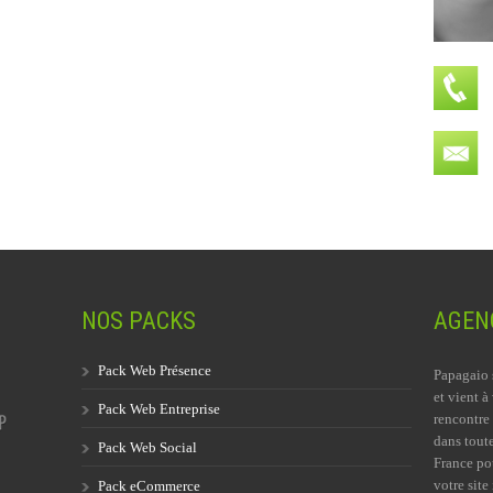
NOS PACKS
AGENC
Pack Web Présence
Papagaio 
et vient à
Pack Web Entreprise
rencontre 
dans toute
Pack Web Social
France po
votre site 
Pack eCommerce